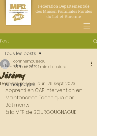
Fédération Départementale
des Maison Familiales Rurales
du Lot-et-Garonne
Post
Tous les posts
corinnemousseau
Tous les posts
28 mars 2022
1 min de lecture
Jérémy
Actus
Dernière mise à jour :
29 sept. 2023
Témoignages
Apprenti en CAP Intervention en 
Maintenance Technique des 
Bâtiments 
à la MFR de BOURGOUGNAGUE